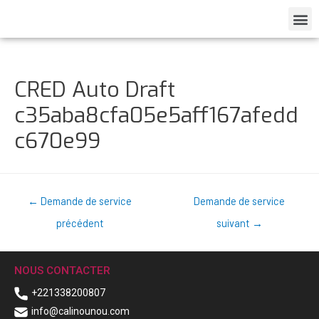
CRED Auto Draft
c35aba8cfa05e5aff167afedd
c670e99
←
Demande de service
Demande de service
précédent
suivant
→
NOUS CONTACTER
+221338200807
info@calinounou.com