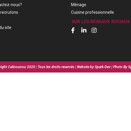
actez-nous?
Ménage
recrutons
Cuisine professionnelle
SUR LES RÉSEAUX SOCIAUX
du site
ight Calinounou 2020 | Tous les droits reservés | Website by Spark-Dev | Photo By S