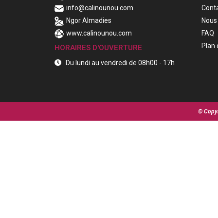
info@calinounou.com
Cont
Ngor Almadies
Nous 
www.calinounou.com
FAQ
Plan 
HORAIRES D'OUVERTURE
Du lundi au vendredi de 08h00 - 17h
© Copyr