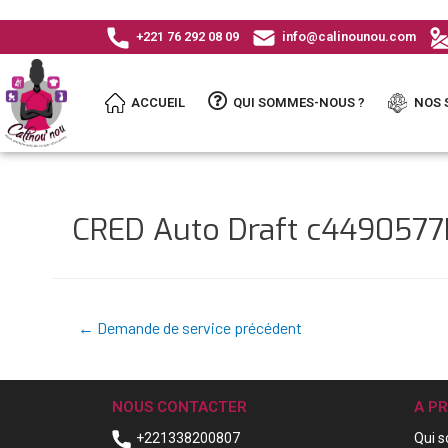
+221 76 292 08 09
info@calinounou.com
ACCUEIL
QUI SOMMES-NOUS ?
NOS 
CRED Auto Draft c449057
←
Demande de service précédent
NOUS CONTACTER
A P
+221338200807
Qui 