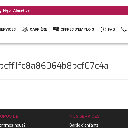
Ngor Almadies
SERVICES
CARRIÈRE
OFFRES D’EMPLOIS
FAQ
7bcff1fc8a86064b8bcf07c4a
ROPOS DE
NOS SERVICES
sommes-nous?
Garde d'enfants