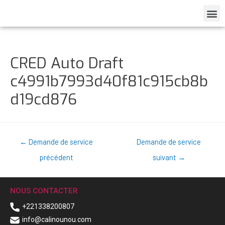
CRED Auto Draft
c4991b7993d40f81c915cb8b
d19cd876
←
Demande de service
Demande de service
précédent
suivant
→
NOUS CONTACTER
+221338200807
info@calinounou.com