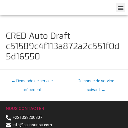
CRED Auto Draft
c51589c4f113a872a2c551f0d
5d16550
←
Demande de service
Demande de service
précédent
suivant
→
NOUS CONTACTER
+221338200807
info@calinounou.com