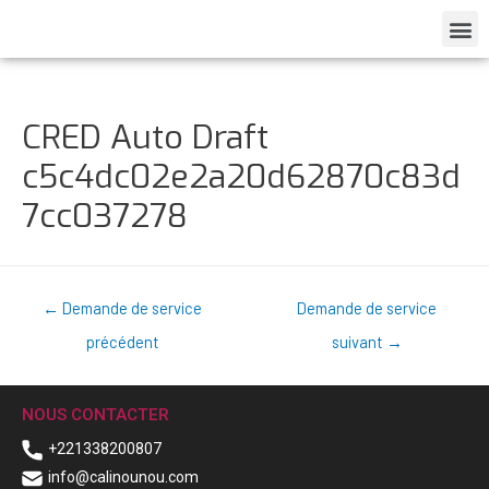
CRED Auto Draft
c5c4dc02e2a20d62870c83d
7cc037278
←
Demande de service
Demande de service
précédent
suivant
→
NOUS CONTACTER
+221338200807
info@calinounou.com