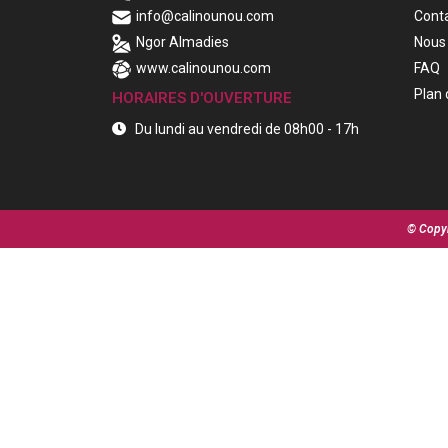
info@calinounou.com
Cont
Ngor Almadies
Nous 
www.calinounou.com
FAQ
Plan 
HORAIRES D'OUVERTURE
Du lundi au vendredi de 08h00 - 17h
© Copyr