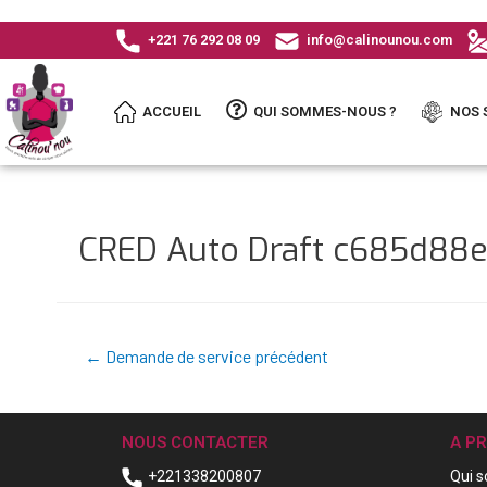
+221 76 292 08 09
info@calinounou.com
ACCUEIL
QUI SOMMES-NOUS ?
NOS 
CRED Auto Draft c685d8
←
Demande de service précédent
NOUS CONTACTER
A P
+221338200807
Qui 