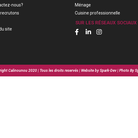
actez-nous?
Ménage
recrutons
Cuisine professionnelle
SUR LES RÉSEAUX SOCIAUX
du site
ight Calinounou 2020 | Tous les droits reservés | Website by Spark-Dev | Photo By S