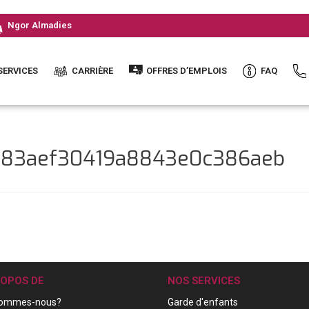
Ngor Almadies
SERVICES
CARRIÈRE
OFFRES D’EMPLOIS
FAQ
8e83aef30419a8843e0c386aeb
ROPOS DE
NOS SERVICES
sommes-nous?
Garde d'enfants