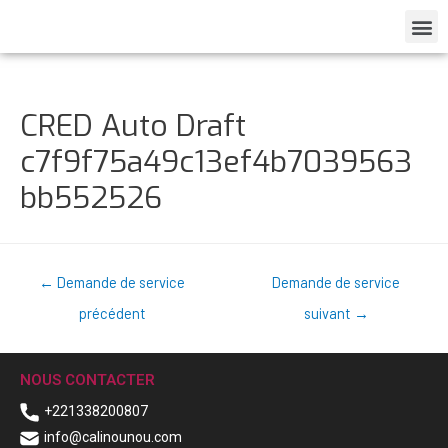
CRED Auto Draft
c7f9f75a49c13ef4b7039563
bb552526
←
Demande de service
Demande de service
précédent
suivant
→
NOUS CONTACTER
+221338200807
info@calinounou.com