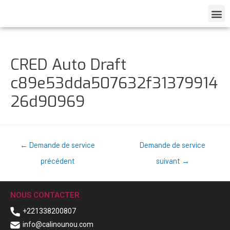
CRED Auto Draft
c89e53dda507632f31379914
26d90969
←
Demande de service
Demande de service
précédent
suivant
→
NOUS CONTACTER
+221338200807
info@calinounou.com