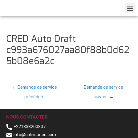
CRED Auto Draft
c993a676027aa80f88b0d62
5b08e6a2c
←
Demande de service
Demande de service
précédent
suivant
→
NOUS CONTACTER
+221338200807
info@calinounou.com