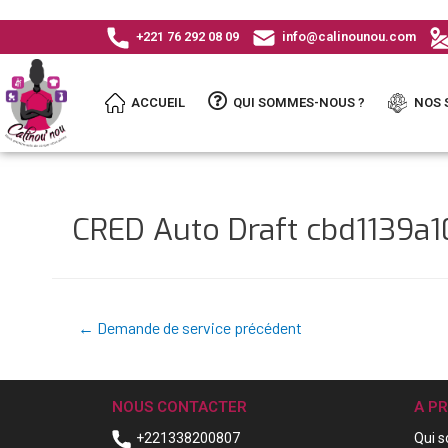
+221 76 292 08 09
info@calinounou.com
ACCUEIL
QUI SOMMES-NOUS ?
NOS 
CRED Auto Draft cbd1139
←
Demande de service précédent
NOUS CONTACTER
A P
+221338200807
Qui 