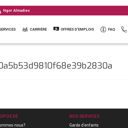
Ngor Almadies
SERVICES
CARRIÈRE
OFFRES D’EMPLOIS
FAQ
a10a5b53d9810f68e39b2830a
ROPOS DE
NOS SERVICES
sommes-nous?
Garde d'enfants