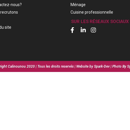
actez-nous?
Ménage
recrutons
Cuisine professionnelle
SUR LES RÉSEAUX SOCIAUX
du site
ight Calinounou 2020 | Tous les droits reservés | Website by Spark-Dev | Photo By S