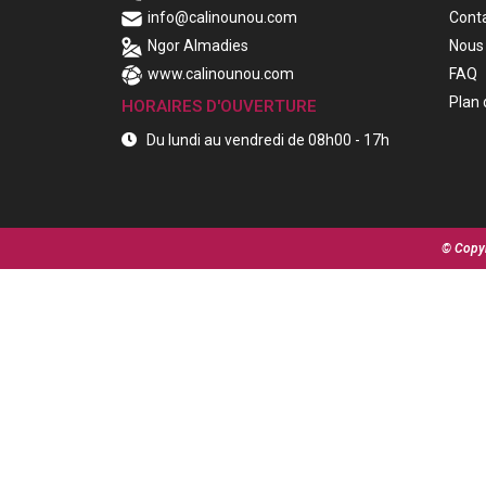
info@calinounou.com
Cont
Ngor Almadies
Nous 
www.calinounou.com
FAQ
Plan 
HORAIRES D'OUVERTURE
Du lundi au vendredi de 08h00 - 17h
© Copyr