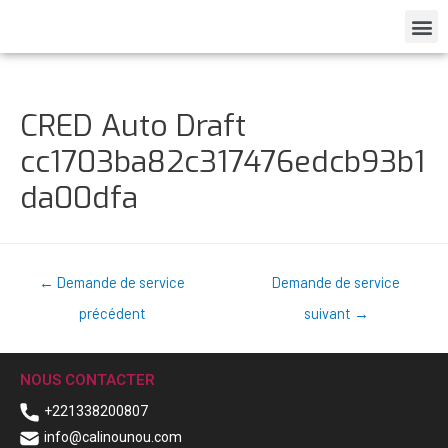
CRED Auto Draft
cc1703ba82c317476edcb93b1
da00dfa
←
Demande de service
Demande de service
précédent
suivant
→
NOUS CONTACTER
+221338200807
info@calinounou.com