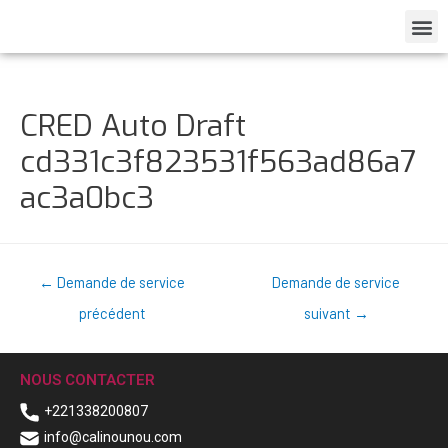
CRED Auto Draft
cd331c3f823531f563ad86a7
ac3a0bc3
←
Demande de service
Demande de service
précédent
suivant
→
NOUS CONTACTER
+221338200807
info@calinounou.com