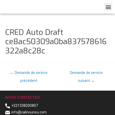
CRED Auto Draft
ce8ac50309a0ba837578616
322a8c28c
←
Demande de service
Demande de service
précédent
suivant
→
NOUS CONTACTER
+221338200807
info@calinounou.com