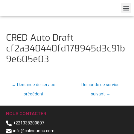
CRED Auto Draft
cf2a340440fd178945d3c91b
9e605e03
←
Demande de service
Demande de service
précédent
suivant
→
NOUS CONTACTER
+221338200807
info@calinounou.com