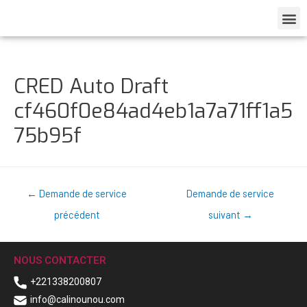
CRED Auto Draft
cf460f0e84ad4eb1a7a71ff1a5
75b95f
←
Demande de service
Demande de service
précédent
suivant
→
NOUS CONTACTER
+221338200807
info@calinounou.com