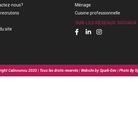
actez-nous?
Ménage
recrutons
Cuisine professionnelle
SUR LES RÉSEAUX SOCIAUX
du site
ight Calinounou 2020 | Tous les droits reservés | Website by Spark-Dev | Photo By S