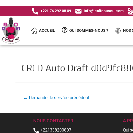
+221 76 292 08 09
info@calinounou.com
ACCUEIL
QUI SOMMES-NOUS ?
NOS 
CRED Auto Draft d0d9fc
←
Demande de service précédent
NOUS CONTACTER
A P
+221338200807
Qui 