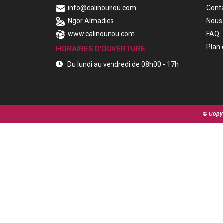
info@calinounou.com
Cont
Ngor Almadies
Nous 
www.calinounou.com
FAQ
Plan 
HORAIRES D'OUVERTURE
Du lundi au vendredi de 08h00 - 17h
© Copyr