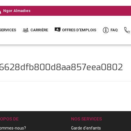
Ngor Almadies
SERVICES
CARRIÈRE
OFFRES D’EMPLOIS
FAQ
886628dfb800d8aa857eea0802
ROPOS DE
NOS SERVICES
sommes-nous?
Garde d'enfants