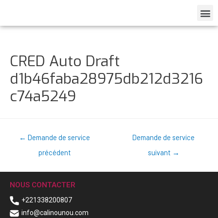
CRED Auto Draft
d1b46faba28975db212d3216
c74a5249
←
Demande de service
Demande de service
précédent
suivant
→
NOUS CONTACTER
+221338200807
info@calinounou.com