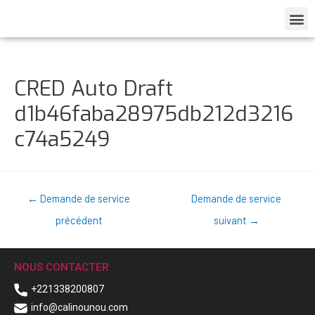
CRED Auto Draft
d1b46faba28975db212d3216
c74a5249
←
Demande de service
Demande de service
précédent
suivant
→
NOUS CONTACTER
+221338200807
info@calinounou.com