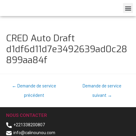
CRED Auto Draft
d1df6d11d7e3492639ad0c28
899aa84f
←
Demande de service
Demande de service
précédent
suivant
→
NOUS CONTACTER
+221338200807
info@calinounou.com