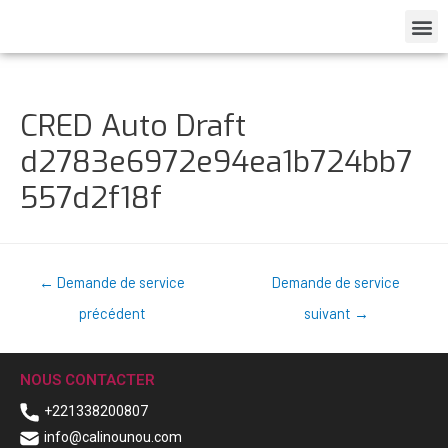
CRED Auto Draft
d2783e6972e94ea1b724bb7
557d2f18f
←
Demande de service
Demande de service
précédent
suivant
→
NOUS CONTACTER
+221338200807
info@calinounou.com