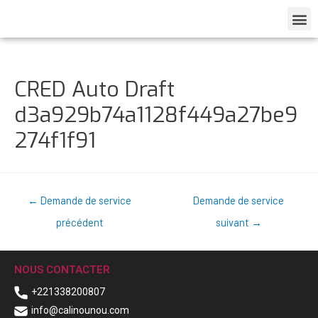
CRED Auto Draft
d3a929b74a1128f449a27be9
274f1f91
←
Demande de service
Demande de service
précédent
suivant
→
NOUS CONTACTER
+221338200807
info@calinounou.com