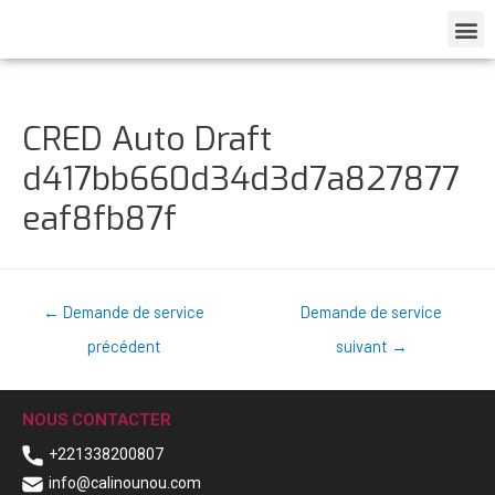
CRED Auto Draft
d417bb660d34d3d7a827877
eaf8fb87f
←
Demande de service
Demande de service
précédent
suivant
→
NOUS CONTACTER
+221338200807
info@calinounou.com