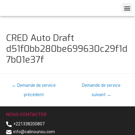
CRED Auto Draft
d51f0bb280be699630c29f1d
7b01e37f
←
Demande de service
Demande de service
précédent
suivant
→
NOUS CONTACTER
+221338200807
info@calinounou.com