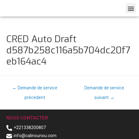
CRED Auto Draft
d587b258c116a5b704dc20f7
eb164ac4
←
Demande de service
Demande de service
précédent
suivant
→
NOUS CONTACTER
+221338200807
info@calinounou.com