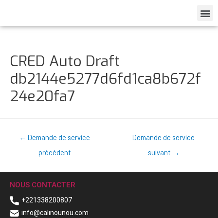
CRED Auto Draft
db2144e5277d6fd1ca8b672f
24e20fa7
←
Demande de service
Demande de service
précédent
suivant
→
NOUS CONTACTER
+221338200807
info@calinounou.com