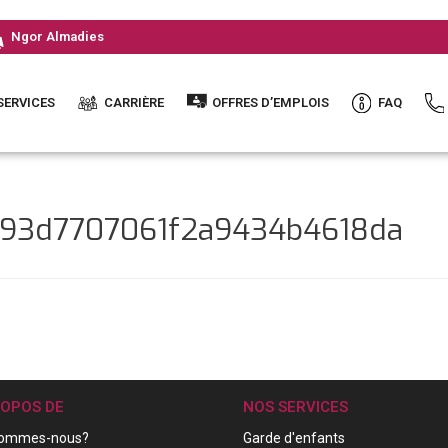
Ngor Almadies
SERVICES
CARRIÈRE
OFFRES D’EMPLOIS
FAQ
b93d7707061f2a9434b4618da
ROPOS DE
NOS SERVICES
sommes-nous?
Garde d'enfants