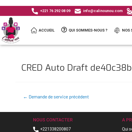
+221 76 292 08 09
info@calinounou.com
ACCUEIL
QUI SOMMES-NOUS ?
NOS 
CRED Auto Draft de40c38
←
Demande de service précédent
NOUS CONTACTER
A P
+221338200807
Qui 