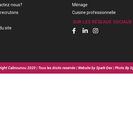
actez-nous?
Ménage
recrutons
Cuisine professionnelle
SUR LES RÉSEAUX SOCIAUX
du site
ight Calinounou 2020 | Tous les droits reservés | Website by Spark-Dev | Photo By S