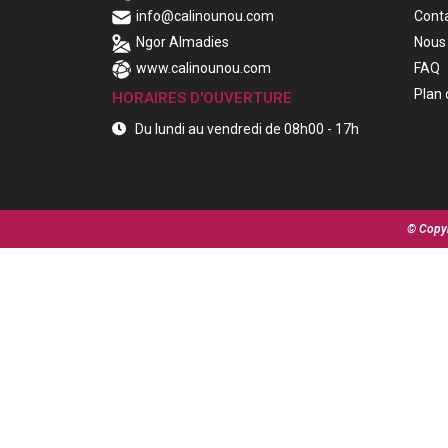
info@calinounou.com
Cont
Ngor Almadies
Nous 
www.calinounou.com
FAQ
Plan 
HORAIRES D'OUVERTURE
Du lundi au vendredi de 08h00 - 17h
© Copyr