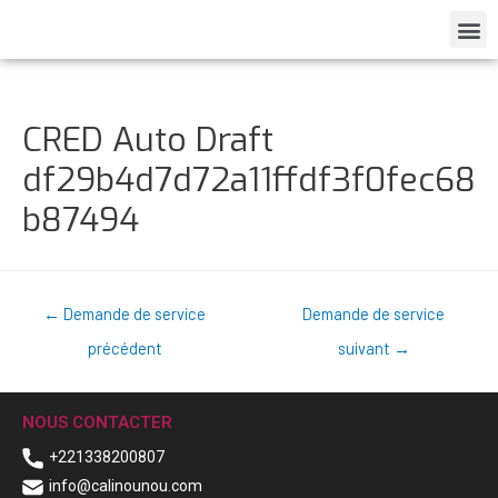
CRED Auto Draft
df29b4d7d72a11ffdf3f0fec68
b87494
←
Demande de service
Demande de service
précédent
suivant
→
NOUS CONTACTER
+221338200807
info@calinounou.com