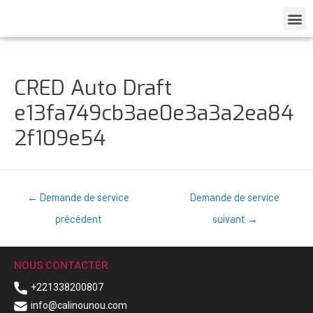
CRED Auto Draft
e13fa749cb3ae0e3a3a2ea84
2f109e54
←
Demande de service
Demande de service
précédent
suivant
→
NOUS CONTACTER
+221338200807
info@calinounou.com