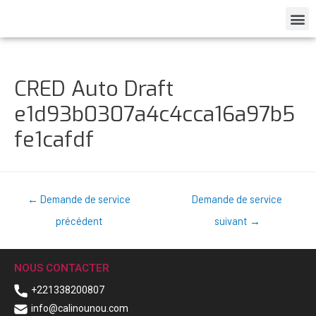
CRED Auto Draft
e1d93b0307a4c4cca16a97b5
fe1cafdf
←
Demande de service
Demande de service
précédent
suivant
→
NOUS CONTACTER
+221338200807
info@calinounou.com