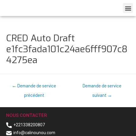
CRED Auto Draft
e1fc3fada101c24ae6fff907c8
4275ea
←
Demande de service
Demande de service
précédent
suivant
→
NOUS CONTACTER
+221338200807
info@calinounou.com