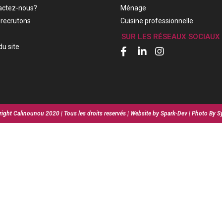
actez-nous?
Ménage
recrutons
Cuisine professionnelle
SUR LES RÉSEAUX SOCIAUX
du site
ight Calinounou 2020 | Tous les droits reservés | Website by Spark-Dev | Photo By S