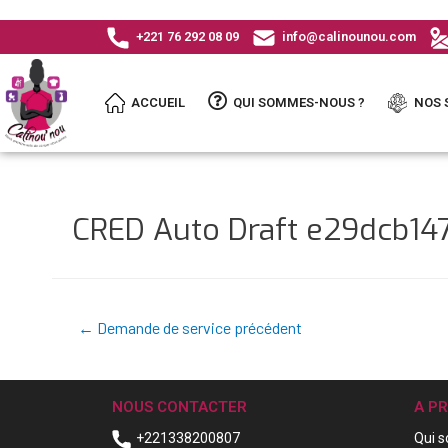
+221 76 292 08 09
info@calinounou.com
ACCUEIL
QUI SOMMES-NOUS ?
NOS 
CRED Auto Draft e29dcb1
←
Demande de service précédent
NOUS CONTACTER
A P
+221338200807
Qui 