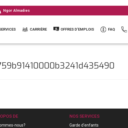
Ngor Almadies
SERVICES
CARRIÈRE
OFFRES D’EMPLOIS
FAQ
4759b91410000b3241d435490
ROPOS DE
NOS SERVICES
sommes-nous?
Garde d'enfants