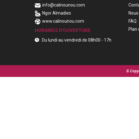
info@calinounou.com
Cont
Ngor Almadies
Nous 
www.calinounou.com
FAQ
Plan 
HORAIRES D'OUVERTURE
Du lundi au vendredi de 08h00 - 17h
© Copyr