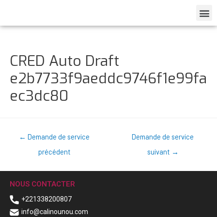
CRED Auto Draft
e2b7733f9aeddc9746f1e99fa
ec3dc80
←
Demande de service
Demande de service
précédent
suivant
→
NOUS CONTACTER
+221338200807
info@calinounou.com