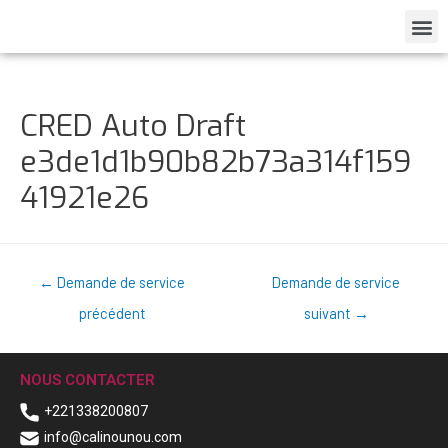
CRED Auto Draft
e3de1d1b90b82b73a314f159
41921e26
←
Demande de service
Demande de service
précédent
suivant
→
NOUS CONTACTER
+221338200807
info@calinounou.com