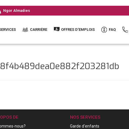
Ngor Almadies
SERVICES
CARRIÈRE
OFFRES D’EMPLOIS
FAQ
a88f4b489dea0e882f203281db
ROPOS DE
NOS SERVICES
sommes-nous?
Garde d'enfants