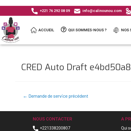
+221 76 292 08 09
info@calinounou.com
ACCUEIL
QUI SOMMES-NOUS ?
NOS 
CRED Auto Draft e4bd50
←
Demande de service précédent
NOUS CONTACTER
A P
+221338200807
Qui 