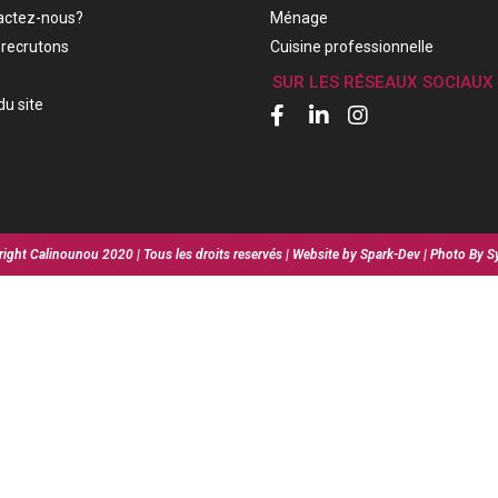
actez-nous?
Ménage
recrutons
Cuisine professionnelle
SUR LES RÉSEAUX SOCIAUX
du site
ight Calinounou 2020 | Tous les droits reservés | Website by Spark-Dev | Photo By S