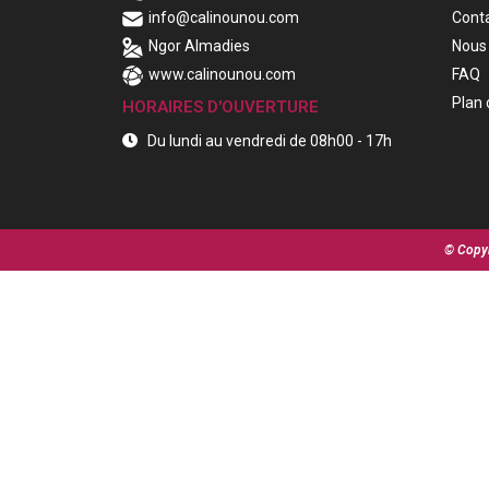
info@calinounou.com
Cont
Ngor Almadies
Nous 
www.calinounou.com
FAQ
Plan 
HORAIRES D'OUVERTURE
Du lundi au vendredi de 08h00 - 17h
© Copyr