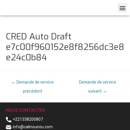
CRED Auto Draft
e7c00f960152e8f8256dc3e8
e24c0b84
←
Demande de service
Demande de service
précédent
suivant
→
NOUS CONTACTER
+221338200807
info@calinounou.com