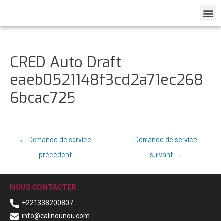
CRED Auto Draft
eaeb0521148f3cd2a71ec268
6bcac725
←
Demande de service
Demande de service
précédent
suivant
→
NOUS CONTACTER
+221338200807
info@calinounou.com