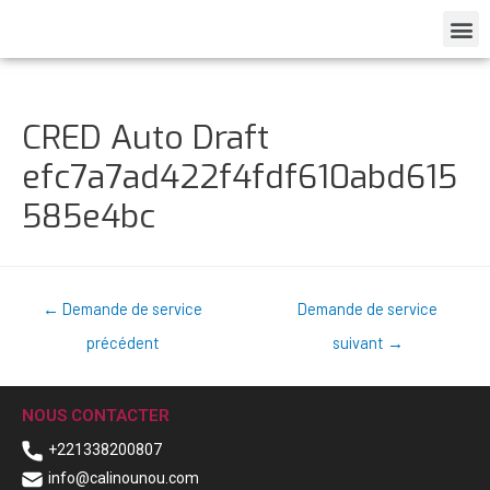
CRED Auto Draft
efc7a7ad422f4fdf610abd615
585e4bc
←
Demande de service
Demande de service
précédent
suivant
→
NOUS CONTACTER
+221338200807
info@calinounou.com