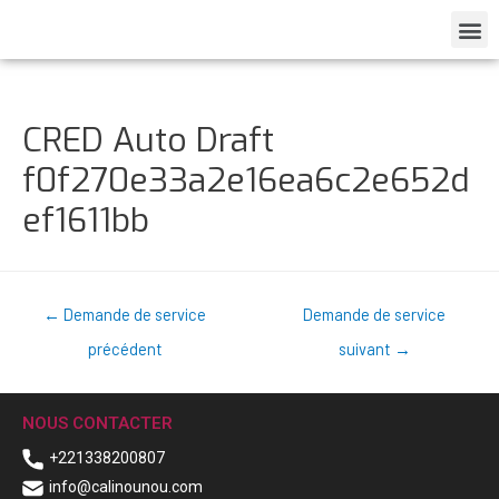
CRED Auto Draft
f0f270e33a2e16ea6c2e652d
ef1611bb
←
Demande de service
Demande de service
précédent
suivant
→
NOUS CONTACTER
+221338200807
info@calinounou.com