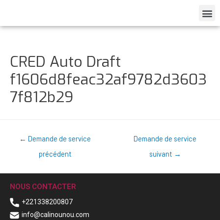
CRED Auto Draft
f1606d8feac32af9782d3603
7f812b29
←
Demande de service
Demande de service
précédent
suivant
→
NOUS CONTACTER
+221338200807
info@calinounou.com