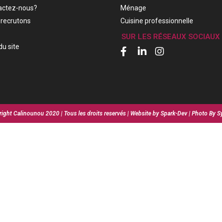
actez-nous?
Ménage
recrutons
Cuisine professionnelle
SUR LES RÉSEAUX SOCIAUX
du site
ight Calinounou 2020 | Tous les droits reservés | Website by Spark-Dev | Photo By S