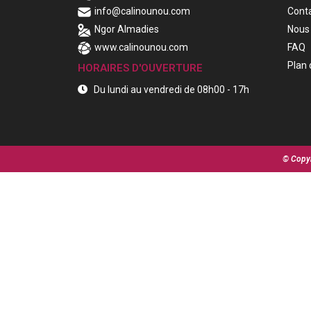
info@calinounou.com
Cont
Ngor Almadies
Nous 
www.calinounou.com
FAQ
Plan 
HORAIRES D'OUVERTURE
Du lundi au vendredi de 08h00 - 17h
© Copyr