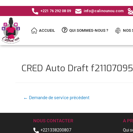
+221 76 292 08 09
info@calinounou.com
ACCUEIL
QUI SOMMES-NOUS ?
NOS 
CRED Auto Draft f211070
←
Demande de service précédent
NOUS CONTACTER
A P
+221338200807
Qui 