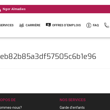
Ngor Almadies
SERVICES
CARRIÈRE
OFFRES D’EMPLOIS
FAQ
95eb82b85a3df57505c6b1e96
ROPOS DE
NOS SERVICES
sommes-nous?
Garde d'enfants