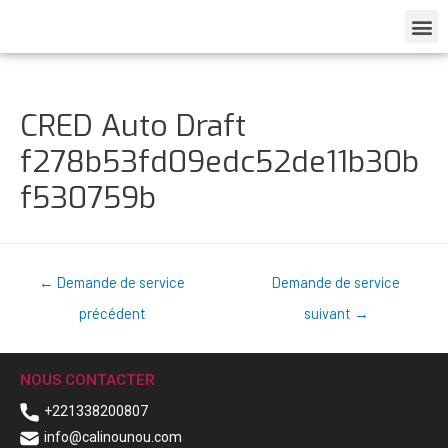
CRED Auto Draft
f278b53fd09edc52de11b30b
f530759b
←
Demande de service
Demande de service
précédent
suivant
→
NOUS CONTACTER
+221338200807
info@calinounou.com