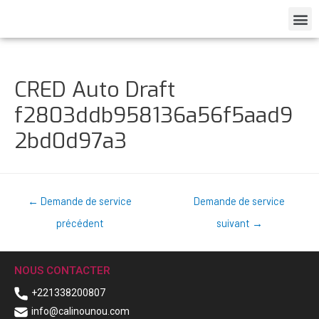
CRED Auto Draft
f2803ddb958136a56f5aad9
2bd0d97a3
←
Demande de service
Demande de service
précédent
suivant
→
NOUS CONTACTER
+221338200807
info@calinounou.com