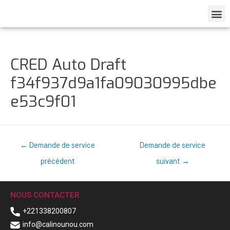
CRED Auto Draft
f34f937d9a1fa09030995dbe
e53c9f01
←
Demande de service
Demande de service
précédent
suivant
→
NOUS CONTACTER
+221338200807
info@calinounou.com