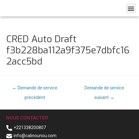
CRED Auto Draft
f3b228ba112a9f375e7dbfc16
2acc5bd
←
Demande de service
Demande de service
précédent
suivant
→
NOUS CONTACTER
+221338200807
info@calinounou.com