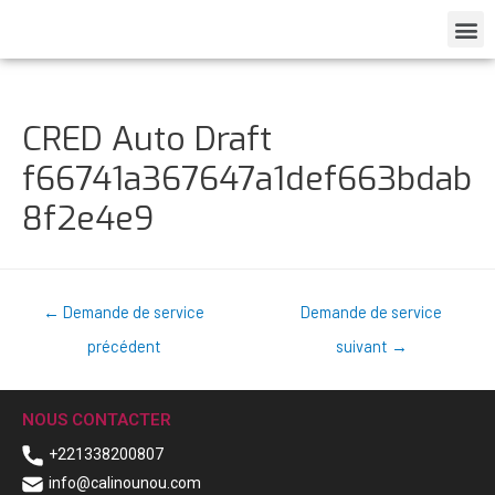
CRED Auto Draft
f66741a367647a1def663bdab
8f2e4e9
←
Demande de service
Demande de service
précédent
suivant
→
NOUS CONTACTER
+221338200807
info@calinounou.com