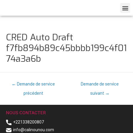
CRED Auto Draft
f7fb894b89c45bbbb199c4f01
74a3a6b
←
Demande de service
Demande de service
précédent
suivant
→
NOUS CONTACTER
+221338200807
info@calinounou.com