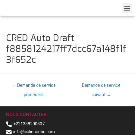
CRED Auto Draft
f8858124217ff7dcc67a148f1f
3f652c
←
Demande de service
Demande de service
précédent
suivant
→
NOUS CONTACTER
+221338200807
info@calinounou.com