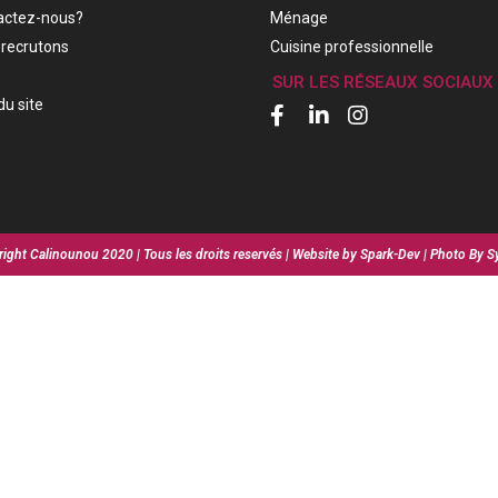
actez-nous?
Ménage
recrutons
Cuisine professionnelle
SUR LES RÉSEAUX SOCIAUX
du site
ight Calinounou 2020 | Tous les droits reservés | Website by Spark-Dev | Photo By S