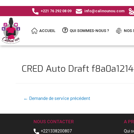
+221 76 292 08 09
info@calinounou.com
ACCUEIL
QUI SOMMES-NOUS ?
NOS 
CRED Auto Draft f8a0a121
←
Demande de service précédent
NOUS CONTACTER
A P
+221338200807
Qui 