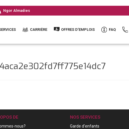
Ngor Almadies
SERVICES
CARRIÈRE
OFFRES D’EMPLOIS
FAQ
44aca2e302fd7ff775e14dc7
ROPOS DE
NOS SERVICES
sommes-nous?
Garde d'enfants