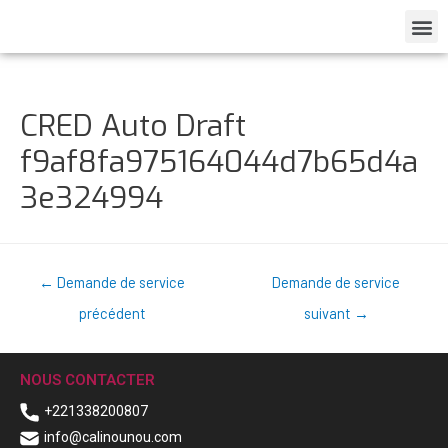
CRED Auto Draft
f9af8fa975164044d7b65d4a
3e324994
←
Demande de service
Demande de service
précédent
suivant
→
NOUS CONTACTER
+221338200807
info@calinounou.com