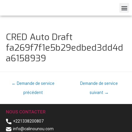
CRED Auto Draft
fa269f7f1e5b29edbed3dd4d
a6158939
←
Demande de service
Demande de service
précédent
suivant
→
NOUS CONTACTER
+221338200807
info@calinounou.com